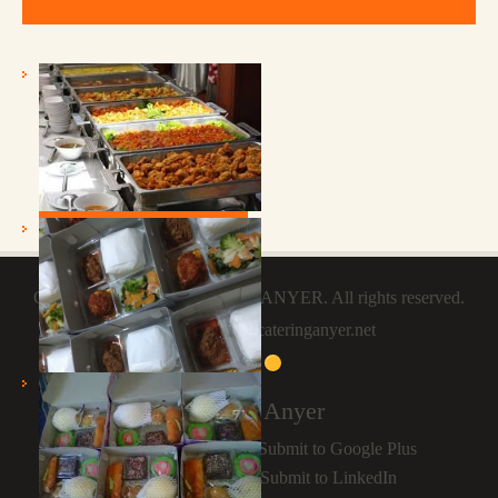
PRASMANAN
Copyright © 2026
CATERING ANYER
. All rights reserved.
Catering Anyer
by cateringanyer.net
Catering Anyer
NASI BOX