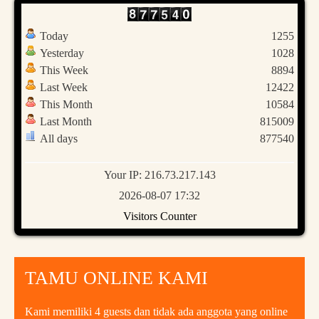
Today
1255
Yesterday
1028
This Week
8894
Last Week
12422
This Month
10584
Last Month
815009
All days
877540
Your IP: 216.73.217.143
2026-08-07 17:32
Visitors Counter
TAMU ONLINE KAMI
Kami memiliki 4 guests dan tidak ada anggota yang online