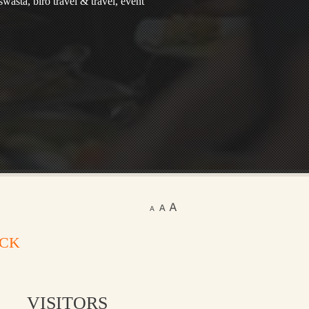
wasta, biro travel & travel, event
ACK
VISITORS