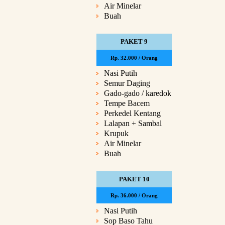
Air Minelar
Buah
PAKET 9
Rp. 32.000 / Orang
Nasi Putih
Semur Daging
Gado-gado / karedok
Tempe Bacem
Perkedel Kentang
Lalapan + Sambal
Krupuk
Air Minelar
Buah
PAKET 10
Rp. 36.000 / Orang
Nasi Putih
Sop Baso Tahu