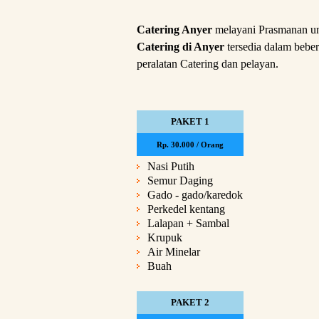
Catering Anyer
melayani Prasmanan un
Catering di Anyer
tersedia dalam bebe
peralatan Catering dan pelayan.
PAKET 1
Rp. 30.000 / Orang
Nasi Putih
Semur Daging
Gado - gado/karedok
Perkedel kentang
Lalapan + Sambal
Krupuk
Air Minelar
Buah
PAKET 2