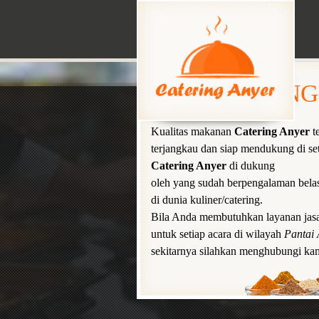
HOME
CATERING
Kualitas makanan
Catering Anyer
t
terjangkau dan siap mendukung di se
Catering Anyer
di dukung
oleh yang sudah berpengalaman bela
di dunia kuliner/catering.
Bila Anda membutuhkan layanan jasa
untuk setiap acara di wilayah
Pantai 
sekitarnya silahkan menghubungi ka