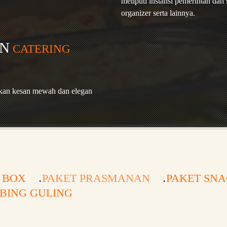
meliputi instansi pemerintah dan s
organizer serta lainnya.
N
CATERING
an kesan mewah dan elegan
I BOX
PAKET PRASMANAN
PAKET SN
BING GULING