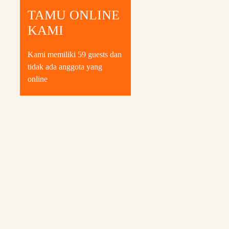
TAMU ONLINE
KAMI
Kami memiliki 59 guests dan
tidak ada anggota yang
online