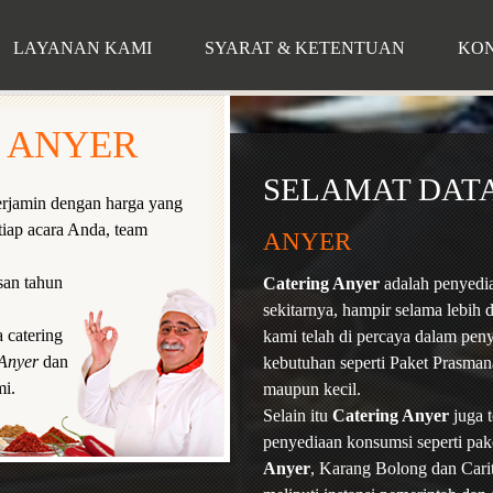
LAYANAN KAMI
SYARAT & KETENTUAN
KON
 ANYER
SELAMAT DAT
erjamin dengan harga yang
tiap acara Anda, team
ANYER
san tahun
Catering Anyer
adalah penyedia
sekitarnya, hampir selama lebih d
 catering
kami telah di percaya dalam peny
Anyer
dan
kebutuhan seperti Paket Prasman
mi.
maupun kecil.
Selain itu
Catering Anyer
juga 
penyediaan konsumsi seperti pak
Anyer
, Karang Bolong dan Carit