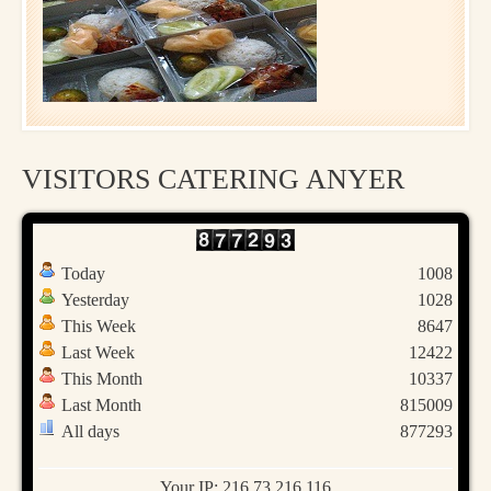
VISITORS CATERING ANYER
Today
1008
Yesterday
1028
This Week
8647
Last Week
12422
This Month
10337
Last Month
815009
All days
877293
Your IP: 216.73.216.116