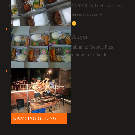
Copyright © 2026
CATERING ANYER
. All rights reserved.
Catering Anyer
by cateringanyer.net
Catering Anyer
NASI BOX
SNACK
KAMBING GULING